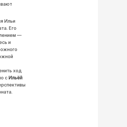
ывают
ия Ильи
та. Его
влением —
есь и
ложного
можной
енить ход
ло с
Ильёй
перспективы
ната.