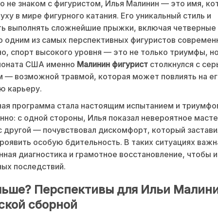
то не знаком с фигуристом, Илья Малинин — это имя, к
луху в мире фигурного катания. Его уникальный стиль и
ь выполнять сложнейшие прыжки, включая четверные 
о одним из самых перспективных фигуристов современн
но, спорт высокого уровня — это не только триумфы, но 
ионата США именно
Малинин фигурист
столкнулся с се
 — возможной травмой, которая может повлиять на е
ю карьеру.
ная программа стала настоящим испытанием и триумфо
но: с одной стороны, Илья показал невероятное масте
 с другой — почувствовал дискомфорт, который застави
роявить особую бдительность. В таких ситуациях важн
ная диагностика и грамотное восстановление, чтобы 
ых последствий.
льше? Перспективы для Ильи Малини
ской сборной