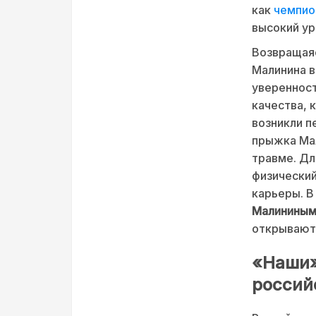
как
чемпио
высокий ур
Возвращаяс
Малинина в
уверенност
качества, 
возникли п
прыжка Мал
травме. Дл
физический
карьеры. В
Малинины
открываютс
«Наши»
россий