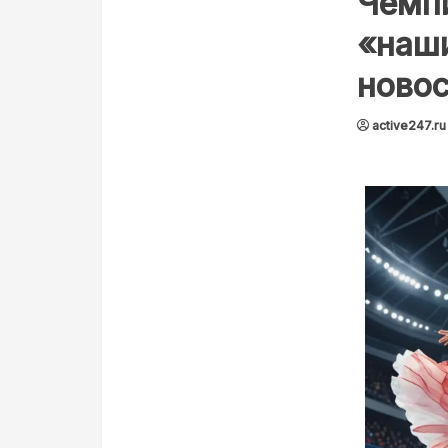
Чемп
«наш
новос
active247.ru