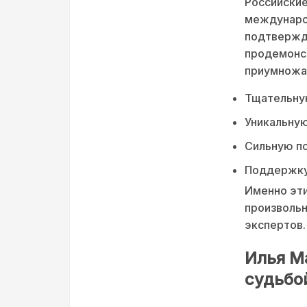
Российские
международ
подтвержде
продемонст
приумножае
Тщательную
Уникальну
Сильную пс
Поддержку 
Именно эти
произвольн
экспертов.
Илья М
судьбо