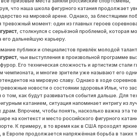
все призовые места заняли российские спортсмены,
уя, что наша школа фигурного катания продолжает у
дерство на мировой арене. Однако, за блестящими по
 тревожный момент: один из главных героев соревнова
игурист
, столкнулся с серьёзной проблемой, которая м
а его дальнейшую карьеру.
мание публики и специалистов привлёк молодой талан
игурист
, чьи выступления в произвольной программе вы
фурор. Его техническая сложность и артистизм стали 
 чемпионата, и многие зрители уже называют его одни
етендентов на мировую славу. Однако в ходе соревнов
тревожные новости о состоянии здоровья Ильи, что за
 о том, как будут развиваться события дальше. Для тех
фигурным катанием, ситуация напоминает интригу из лу
 драм. Впрочем, чтобы понять, насколько важна эта те
шире на контекст и место российского фигурного катани
орте. К примеру, в то время как в США проходят яркие
, в Европе продолжается напряжённая борьба в таких 