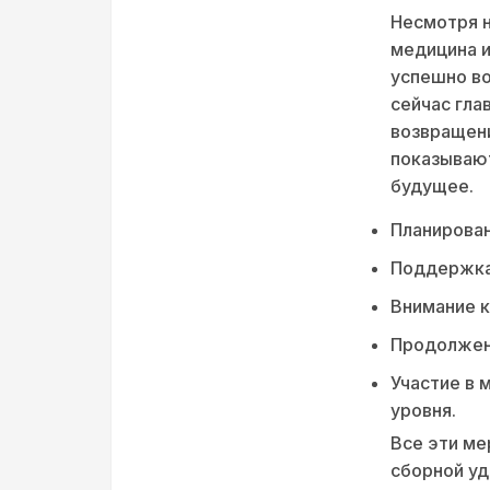
Несмотря н
медицина и
успешно в
сейчас гла
возвращени
показывают
будущее.
Планирован
Поддержка 
Внимание к
Продолжени
Участие в
уровня.
Все эти ме
сборной уд