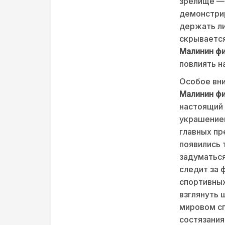
зрелище — 
демонстрир
держать ли
скрывается
Малинин ф
повлиять н
Особое вни
Малинин ф
настоящий 
украшением
главных пр
появились 
задуматься
следит за 
спортивных
взглянуть 
мировом сп
состязания