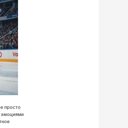
не просто
о эмоциями
тное