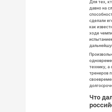
Для тех, к
давно на с
способност
сделали ег
как извест
ходе чемп
испытанием
дальнейшу
Произволь
одновремен
технику, а
тренеров п
своевремен
долгосрочн
Что да
россий