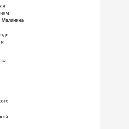
ная
енам
 Малинина
анды
на
сса;
кого
ской