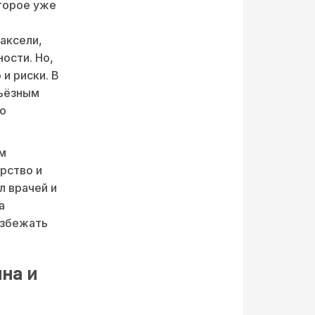
оторое уже
аксели,
ости. Но,
и риски. В
рьёзным
го
м
рство и
л врачей и
а
избежать
на и