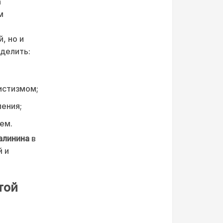
а
м
, но и
делить:
истизмом;
ения;
ем.
алинина
в
й и
той