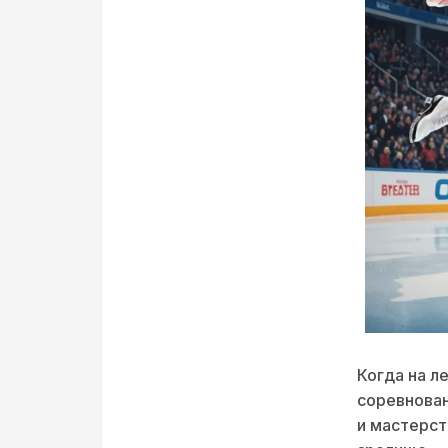
Когда на л
соревнован
и мастерст