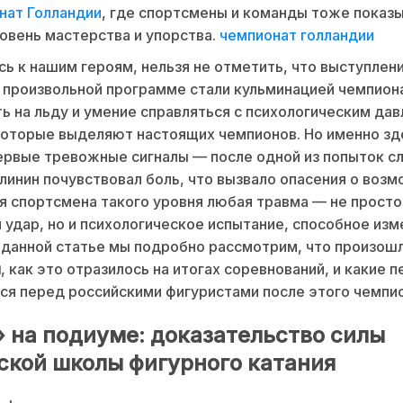
нат Голландии
, где спортсмены и команды тоже показ
овень мастерства и упорства.
чемпионат голландии
ь к нашим героям, нельзя не отметить, что выступлен
 произвольной программе стали кульминацией чемпиона
ь на льду и умение справляться с психологическим да
которые выделяют настоящих чемпионов. Но именно зд
ервые тревожные сигналы — после одной из попыток с
инин почувствовал боль, что вызвало опасения о воз
я спортсмена такого уровня любая травма — не просто
 удар, но и психологическое испытание, способное изм
 данной статье мы подробно рассмотрим, что произош
м
, как это отразилось на итогах соревнований, и какие 
я перед российскими фигуристами после этого чемпио
 на подиуме: доказательство силы
ской школы фигурного катания