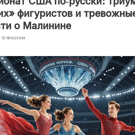
ионат США по‑русски: триу
их» фигуристов и тревожны
ти о Малинине
18/02/2026