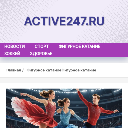
Skip
to
ACTIVE247.RU
content
НОВОСТИ
СПОРТ
ФИГУРНОЕ КАТАНИЕ
ХОККЕЙ
ЗДОРОВЬЕ
Главная
Фигурное катаниеФигурное катание