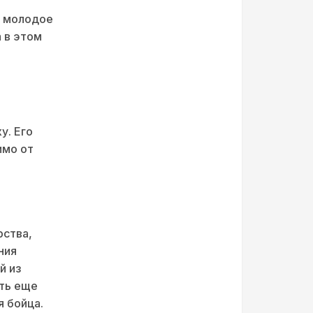
т молодое
 в этом
у. Его
имо от
рства,
ния
й из
ть еще
 бойца.