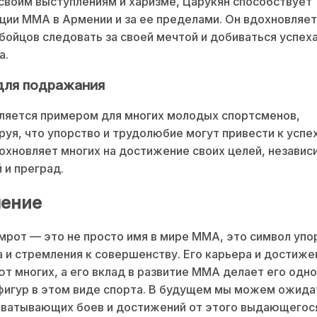
своим выступлениям и харизме, Царукян способствует
ции ММА в Армении и за ее пределами. Он вдохновляе
бойцов следовать за своей мечтой и добиваться успеха
а.
для подражания
ляется примером для многих молодых спортсменов,
уя, что упорство и трудолюбие могут привести к успех
охновляет многих на достижение своих целей, независ
 и преград.
ение
мрот — это не просто имя в мире ММА, это символ упо
 и стремления к совершенству. Его карьера и достиже
т многих, а его вклад в развитие ММА делает его одно
фигур в этом виде спорта. В будущем мы можем ожида
хватывающих боев и достижений от этого выдающегося