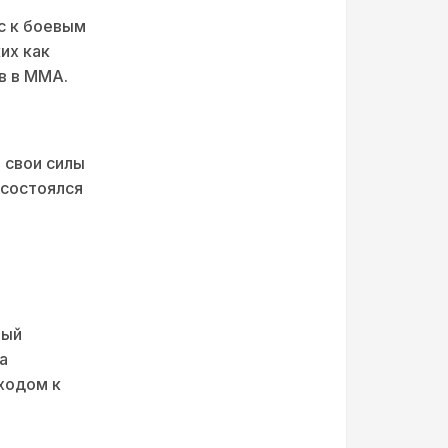
с к боевым
их как
в в ММА.
 свои силы
 состоялся
и
рый
а
ходом к