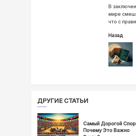
В заключен
мире смеша
что с прав
читать
Назад
еще
ДРУГИЕ СТАТЬИ
Самый Дорогой Спор
Почему Это Важно