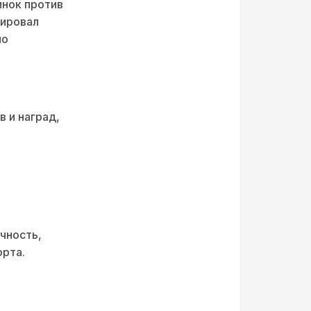
инок против
рировал
ло
 и наград,
чность,
орта.