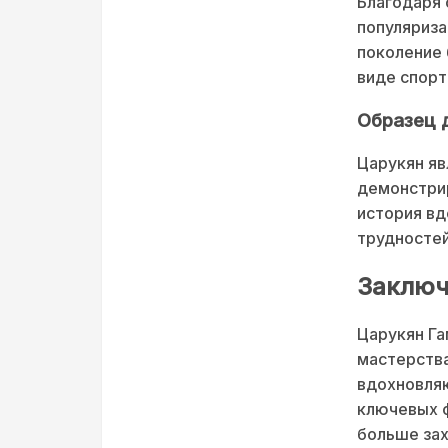
Благодаря 
популяриза
поколение 
виде спорт
Образец 
Царукян яв
демонстрир
история вд
трудностей
Заключ
Царукян Га
мастерства
вдохновляю
ключевых 
больше за