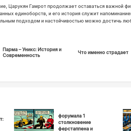
ие, Царукян Гамрот продолжает оставаться важной фи
нных единоборств, и его история служит напоминание
ильным подходом и настойчивостью можно достичь лю
Парма – Уникс: История и
Предыдущая
Next
Что именно страдает
Современность
новость
post:
форумала 1
т:
столкновение
ферстаппена и