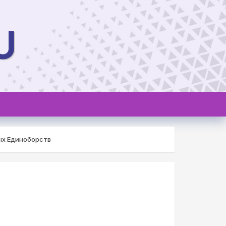
U
ых Единоборств