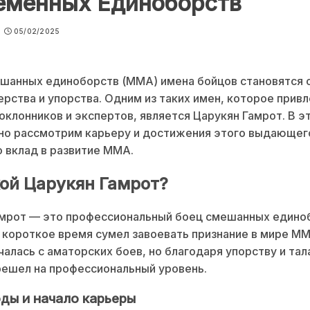
еменных Единоборств
05/02/2025
ешанных единоборств (ММА) имена бойцов становятся 
ерства и упорства. Одним из таких имен, которое прив
оклонников и экспертов, является Царукян Гамрот. В э
но рассмотрим карьеру и достижения этого выдающего
о вклад в развитие ММА.
кой Царукян Гамрот?
амрот — это профессиональный боец смешанных едино
 короткое время сумел завоевать признание в мире ММ
чалась с аматорских боев, но благодаря упорству и тал
ешел на профессиональный уровень.
оды и начало карьеры