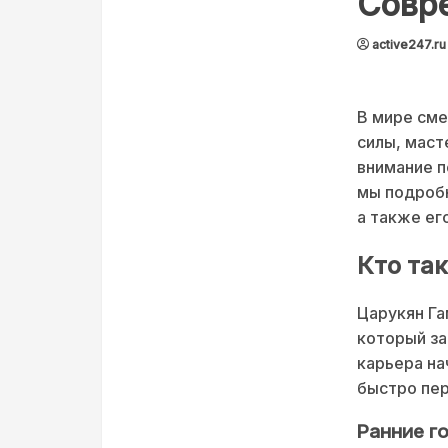
Совр
active247.ru
В мире см
силы, маст
внимание п
мы подроб
а также ег
Кто та
Царукян Г
который за
карьера на
быстро пер
Ранние г