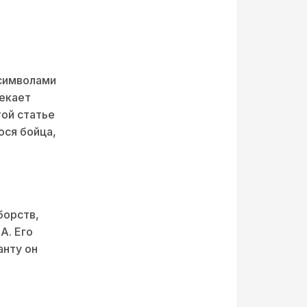
символами
лекает
той статье
ся бойца,
борств,
А. Его
анту он