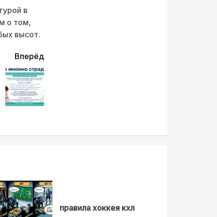
гурой в
м о том,
бых высот.
Вперёд
правила хоккея кхл