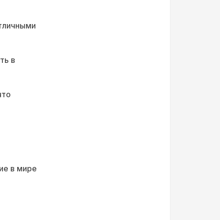
отличными
ть в
что
ие в мире