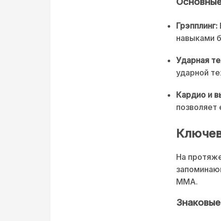
Основные
Грэпплинг:
навыками б
Ударная те
ударной тех
Кардио и в
позволяет 
Ключев
На протяже
запоминающ
ММА.
Знаковые