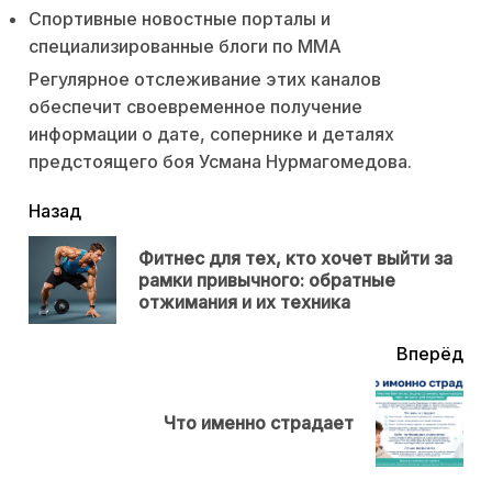
Спортивные новостные порталы и
специализированные блоги по ММА
Регулярное отслеживание этих каналов
обеспечит своевременное получение
информации о дате, сопернике и деталях
предстоящего боя Усмана Нурмагомедова.
читать
Назад
еще
Фитнес для тех, кто хочет выйти за
Пр
рамки привычного: обратные
нов
отжимания и их техника
Вперёд
Next
Что именно страдает
post: