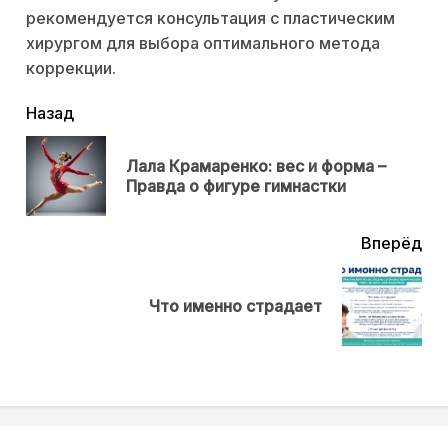
рекомендуется консультация с пластическим
хирургом для выбора оптимального метода
коррекции.
читать
Назад
еще
Лала Крамаренко: вес и форма –
Пр
Правда о фигуре гимнастки
нов
Вперёд
Next
Что именно страдает
post: