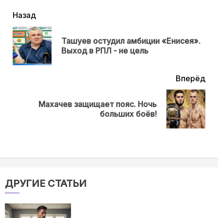
читать
Назад
еще
Ташуев остудил амбиции «Енисея».
Пр
Выход в РПЛ - не цель
нов
Вперёд
Махачев защищает пояс. Ночь
Next
больших боёв!
post:
ДРУГИЕ СТАТЬИ