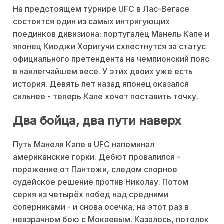
На предстоящем турнире UFC в Лас-Вегасе
состоится один из самых интригующих
поединков дивизиона: португалец Манель Капе и
японец Киоджи Хоригучи схлестнутся за статус
официального претендента на чемпионский пояс
в наилегчайшем весе. У этих двоих уже есть
история. Девять лет назад японец оказался
сильнее - теперь Капе хочет поставить точку.
Два бойца, два пути наверх
Путь Манеля Капе в UFC напоминал
американские горки. Дебют провалился -
поражение от Пантожи, следом спорное
судейское решение против Николау. Потом
серия из четырёх побед над средними
соперниками - и снова осечка, на этот раз в
невзрачном бою с Мокаевым. Казалось, потолок