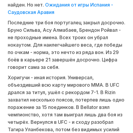
найден. Но нет.
Ожидания от игры Испания -
Саудовская Аравия
Последние три боя португалец закрыл досрочно.
Бруно Сильва, Асу Алмабаев, Брендон Ройвал -
не проходные имена. Всех троих он убрал
нокаутом. Для наилегчайшего веса, где победы
по очкам - норма, это нечто из ряда вон. Из 29
боёв в карьере 21 завершён досрочно. Цифра
говорит сама за себя.
Хоригучи - иная история. Универсал,
объездивший всю карту мирового ММА. В UFC
дрался за титул, ушёл с рекордом 7-1. В Rizin
захватил несколько поясов, потерпев лишь одно
поражение за 15 поединков. В Bellator взял
чемпионство, хотя там выиграл лишь два боя из
четырёх. Вернулся в UFC - и сходу разобрал
Тагира Уланбекова, потом без видимых усилий