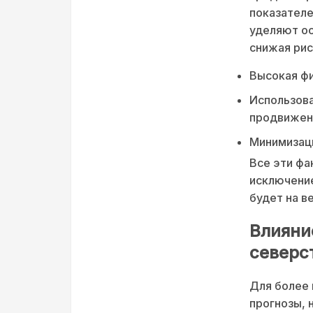
показателе
уделяют ос
снижая рис
Высокая фи
Использова
продвижен
Минимизаци
Все эти фа
исключение
будет на ве
Влияни
северс
Для более 
прогнозы, 