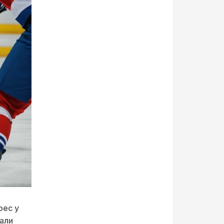
рес у
али