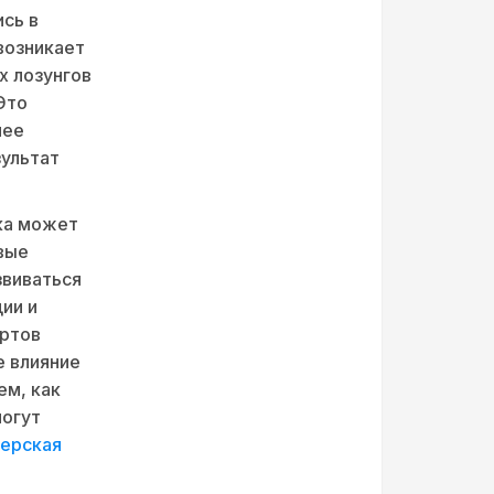
ись в
возникает
х лозунгов
Это
лее
зультат
ка может
вые
звиваться
ии и
ертов
е влияние
ем, как
могут
керская