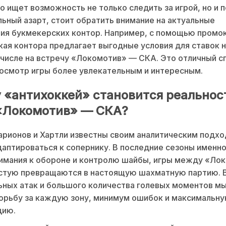
то ищет возможность не только следить за игрой, но и 
ьный азарт, стоит обратить внимание на актуальные
ия букмекерских контор. Например, с помощью промо
ая контора предлагает выгодные условия для ставок н
 числе на встречу «Локомотив» — СКА. Это отличный с
осмотр игры более увлекательным и интересным.
 «антихоккей» становится реальнос
«Локомотив» — СКА?
рионов и Хартли известны своим аналитическим подхо
аптироваться к сопернику. В последние сезоны именно
нимания к обороне и контролю шайбы, игры между «Ло
астую превращаются в настоящую шахматную партию. 
ных атак и большого количества голевых моментов м
орьбу за каждую зону, минимум ошибок и максимальн
цию.