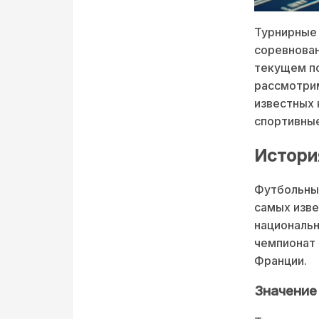
Турнирные
соревнован
текущем по
рассмотрим
известных 
спортивные
Истори
Футбольный
самых изве
национальн
чемпионат 
Франции.
Значение