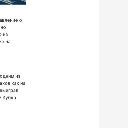
авление о
бно
о из
ие на
 одним из
ехов как на
 выиграл
м Кубка