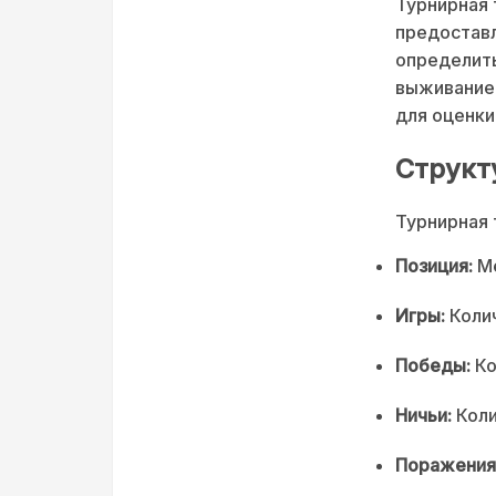
Турнирная 
предоставл
определить
выживание.
для оценки
Структ
Турнирная 
Позиция:
Ме
Игры:
Колич
Победы:
Ко
Ничьи:
Коли
Поражения