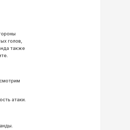
стороны
ых голов,
анда также
ите.
ссмотрим
сть атаки.
анды.