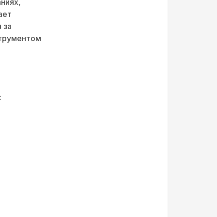
ниях,
ает
 за
струментом
: