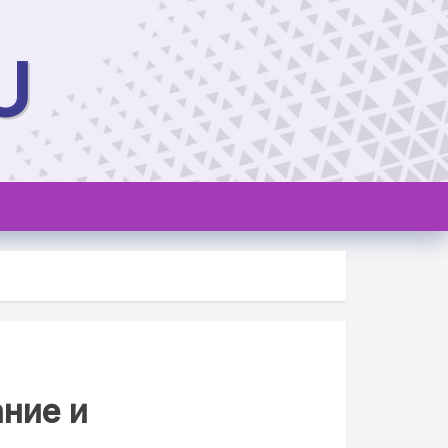
U
ние и