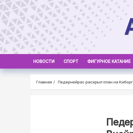
Skip
to
content
НОВОСТИ
СПОРТ
ФИГУРНОЕ КАТАНИЕ
Главная
Педернейрас раскрыл план на Киборг.
Педер