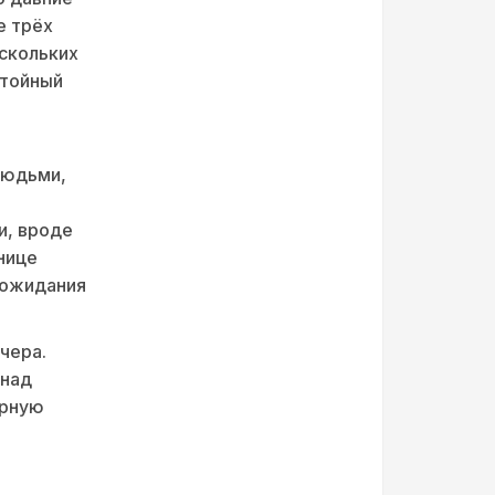
е трёх
ескольких
стойный
людьми,
и, вроде
нице
 ожидания
чера.
 над
ерную