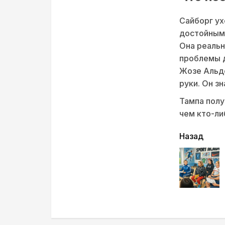
Сайборг ух
достойным 
Она реальн
проблемы д
Жозе Альдо
руки. Он з
Тампа полу
чем кто-ли
читать
Назад
еще