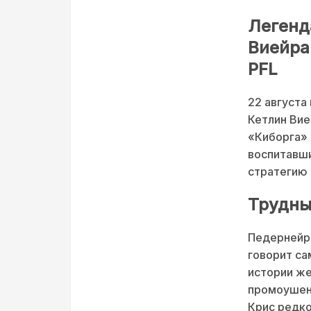
Легенд
Виейра
PFL
22 августа
Кетлин Вие
«Киборга» 
воспитавши
стратегию 
Трудны
Педернейра
говорит са
истории же
промоушенов
Крис редко