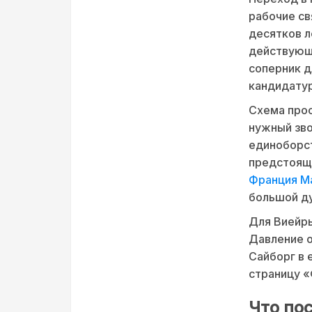
рабочие св
десятков л
действующ
соперник д
кандидату
Схема прос
нужный зво
единоборс
предстояще
Франция Ма
большой ду
Для Виейры
Давление о
Сайборг в 
страницу 
Что по