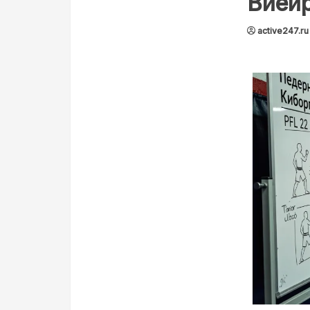
Виейр
active247.ru