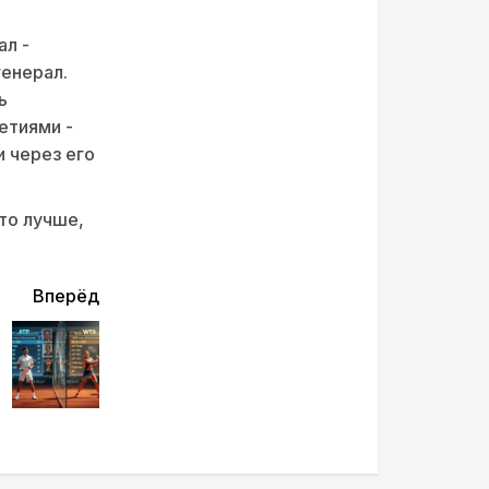
ал -
генерал.
ь
етиями -
и через его
то лучше,
Вперёд