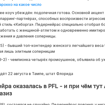
рокко на какое число
ее коуч убеждён: подопечная готова. Основной акцент 
спарринг-партнёрах, способных воспроизвести агресси
 стиль «Киборга». Педернейрас специально отобрал б
аботать с женщиной-атлетом и одновременно имитиро
жения и давления соперницы.
-5) - бывший топ-контендер женского легчайшего веса
ая лишь элитным соперницам
9-2) - чемпионка четырёх промоушенов, объявила об у
дёт 22 августа в Тампе, штат Флорида
йра оказалась в PFL - и при чём тут
азиз
PFL состоялся не случайно. Педернейрас пояснил: у нег