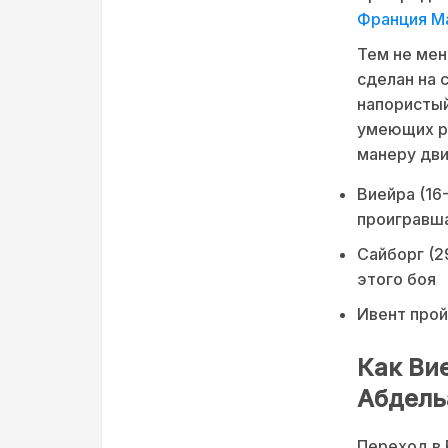
Франция Ма
Тем не мен
сделан на 
напористый
умеющих р
манеру дви
Виейра (16
проигравш
Сайборг (2
этого боя
Ивент прой
Как Вие
Абдель
Переход в 