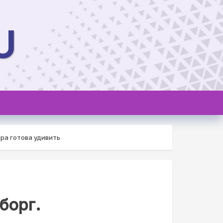
U
ра готова удивить
борг.