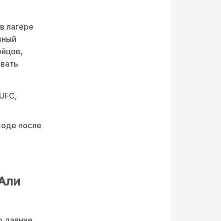
в лагере
вный
ойцов,
вать
 UFC,
ходе после
 Али
о давние