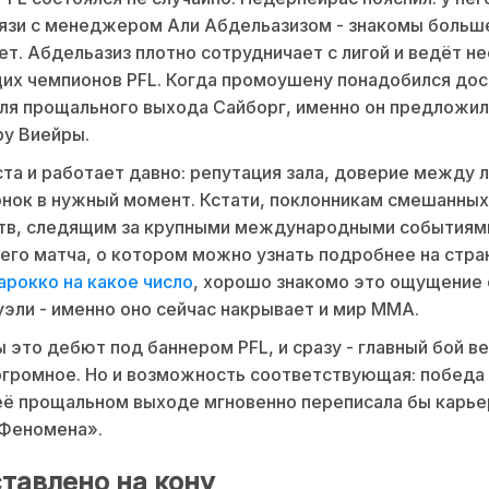
язи с менеджером Али Абдельазизом - знакомы больш
ет. Абдельазиз плотно сотрудничает с лигой и ведёт н
их чемпионов PFL. Когда промоушену понадобился до
ля прощального выхода Сайборг, именно он предложил
ру Виейры.
та и работает давно: репутация зала, доверие между 
нок в нужный момент. Кстати, поклонникам смешанных
тв, следящим за крупными международными событиям
го матча, о котором можно узнать подробнее на стра
рокко на какое число
, хорошо знакомо это ощущение
эли - именно оно сейчас накрывает и мир MMA.
 это дебют под баннером PFL, и сразу - главный бой ве
громное. Но и возможность соответствующая: победа
её прощальном выходе мгновенно переписала бы карь
«Феномена».
ставлено на кону