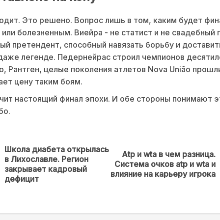
одит. Это решено. Вопрос лишь в том, каким будет фин
или болезненным. Виейра - не статист и не свадебный 
ый претендент, способный навязать борьбу и доставит
аже легенде. Педернейрас строил чемпионов десятил
, Рантген, целые поколения атлетов Nova União прошл
нает цену таким боям.
чит настоящий финал эпохи. И обе стороны понимают э
бо.
Школа диабета открылась
Atp и wta в чем разница.
в Лихославле. Регион
Предыдущая
Next
Система очков atp и wta и
закрывает кадровый
новость
post:
влияние на карьеру игрока
дефицит