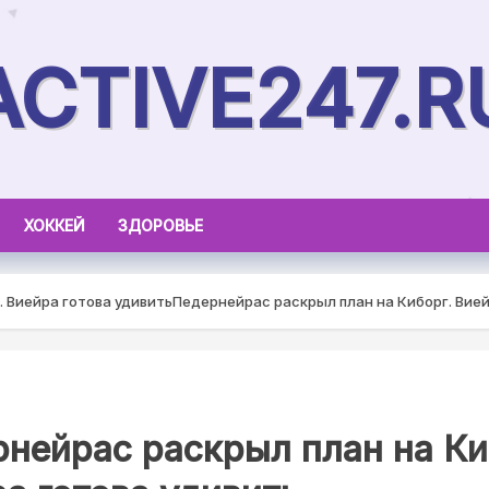
ACTIVE247.R
ХОККЕЙ
ЗДОРОВЬЕ
 Виейра готова удивить
Педернейрас раскрыл план на Киборг. Вией
нейрас раскрыл план на Ки