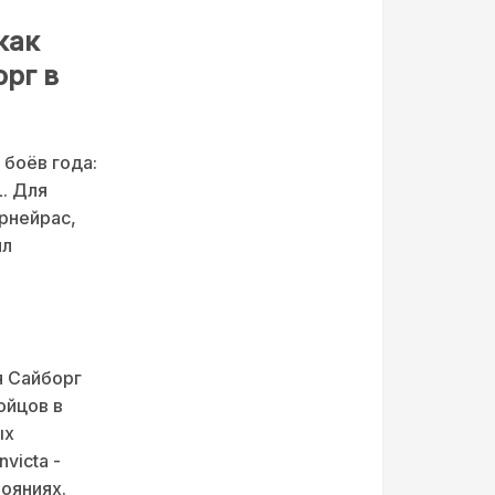
как
рг в
 боёв года:
. Для
рнейрас,
ил
я Сайборг
ойцов в
ых
victa -
ояниях.