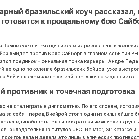
арный бразильский коуч рассказал, 
 готовится к прощальному бою Сайбо
 в Тампе состоится один из самых резонансных женских
йра выйдет против Крис Сайборг в главном событии PFL
этот поединок - финальная точка карьеры. Андре Педе
й не одно поколение бразильских бойцов, уже выстро
на бой и не скрывает - лёгкой прогулки не ждёт никто.
й противник и точечная подготовка
с не стал играть в дипломатию. По его словам, истори
ма за себя - перед Виейрой стоит один из сильнейших б
нских единоборств. Четырёхкратная чемпионка крупн
, обладательница титулов UFC, Bellator, Strikeforce и In
 проигрывала и делала это лишь в эпических противост