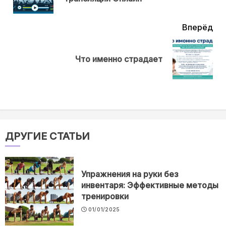
нов
Вперёд
Next
Что именно страдает
post:
ДРУГИЕ СТАТЬИ
Упражнения на руки без
инвентаря: Эффективные методы
тренировки
01/01/2025