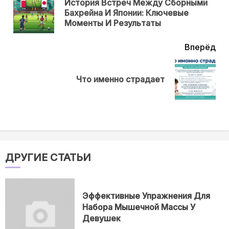
История Встреч Между Сборными
Пр
Бахрейна И Японии: Ключевые
нов
Моменты И Результаты
Вперёд
Next
Что именно страдает
post:
ДРУГИЕ СТАТЬИ
Эффективные Упражнения Для
Набора Мышечной Массы У
Девушек