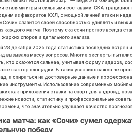
испытывают настоящий азарт — ведь эти команды обл
и стилями игры и сильными составами. СКА традицион
одним из фаворитов КХЛ, с мощной линией атаки и над
 «Сочи» славится своей способностью удивлять и выж
з каждого матча. Поэтому ска сочи прогноз всегда ст
жарких споров и детального анализа.
й 28 декабря 2025 года статистика последних встреч 
д вызывала массу вопросов. Многие эксперты пытали
ь, кто окажется сильнее, учитывая форму лидеров, со
даже фактор площадки. В таких условиях важно не прос
гад, а опираться на достоверные данные и профессион
ские инструменты. Использование современных мобиль
аких как приложения ставки на спорт для андроид, поз
вежие новости, статистику и профессиональные совет
времени, что значительно улучшает качество прогнозов
ка матча: как «Сочи» сумел одержа
ельную победу