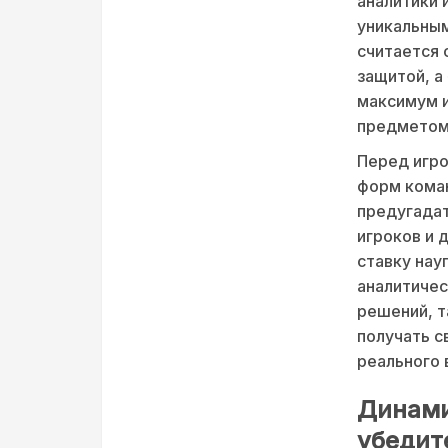
аналитики 
уникальным
считается 
защитой, а
максимум и
предметом 
Перед игро
форм коман
предугадат
игроков и 
ставку нау
аналитиче
решений, т
получать с
реального 
Динами
убедит