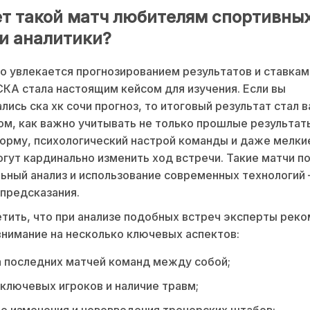
ет такой матч любителям спортивны
 и аналитики?
то увлекается прогнозированием результатов и ставкам
КА стала настоящим кейсом для изучения. Если вы
лись ска хк сочи прогноз, то итоговый результат стал
ом, как важно учитывать не только прошлые результаты
рму, психологический настрой команды и даже мелки
гут кардинально изменить ход встречи. Такие матчи п
ьный анализ и использование современных технологий 
предсказания.
тить, что при анализе подобных встреч эксперты рек
нимание на несколько ключевых аспектов:
 последних матчей команд между собой;
ключевых игроков и наличие травм;