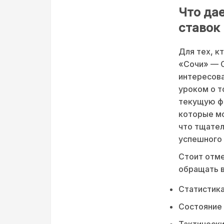
Что да
ставок
Для тех, к
«Сочи» — С
интересова
уроком о т
текущую фо
которые мо
что тщател
успешного 
Стоит отме
обращать в
Статистика
Состояние 