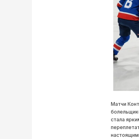
Матчи Конт
болельщико
стала ярки
переплетат
настоящим 