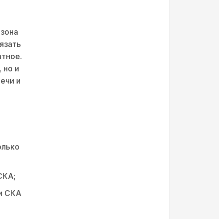
й
езона
язать
атное.
 но и
ечи и
олько
СКА;
и СКА