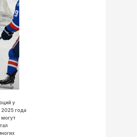
оций у
 2025 года
 могут
тал
многих