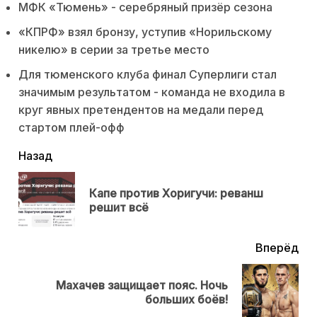
МФК «Тюмень» - серебряный призёр сезона
«КПРФ» взял бронзу, уступив «Норильскому
никелю» в серии за третье место
Для тюменского клуба финал Суперлиги стал
значимым результатом - команда не входила в
круг явных претендентов на медали перед
стартом плей-офф
читать
Назад
еще
Капе против Хоригучи: реванш
Пр
решит всё
нов
Вперёд
Махачев защищает пояс. Ночь
Next
больших боёв!
post: