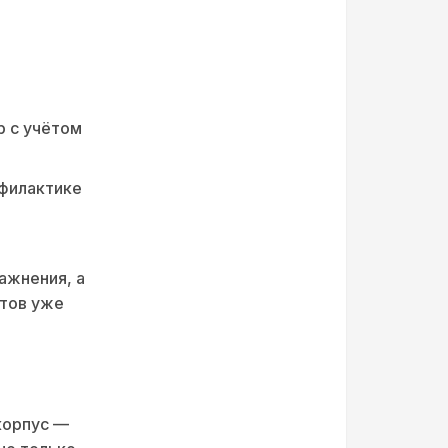
р с учётом
офилактике
ажнения, а
атов уже
корпус —