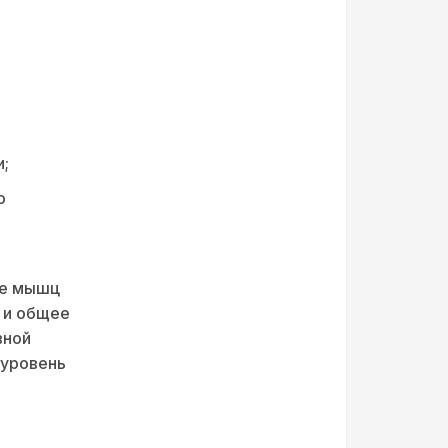
и;
о
ие мышц
 и общее
вной
 уровень