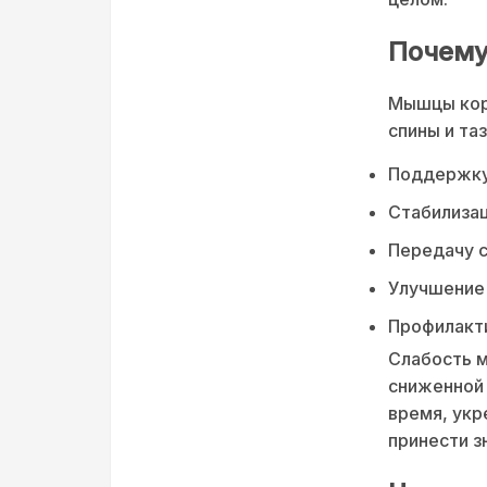
Почему
Мышцы кор
спины и таз
Поддержку 
Стабилизац
Передачу с
Улучшение 
Профилакти
Слабость м
сниженной 
время, ук
принести з