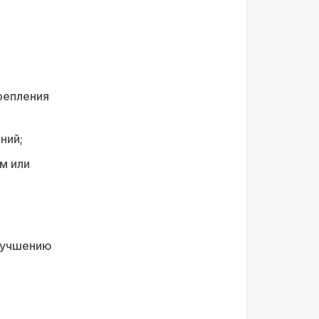
репления
ний;
м или
лучшению