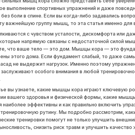
 сильных мышц кора сложно представить себе уверенн
ое выполнение спортивных упражнений и даже повсед
 без боли в спине. Если вы когда-либо задавались вопр
ту важнейшую группу мышц, то эта статья именно для в
лкиваются с чувством усталости, дискомфорта или да
которые напрямую связаны с недостаточной силой мыш
е, что ваше тело — это дом. Мышцы кора — это фунд
ены этого дома. Если фундамент слабый, то даже сам
асад не выдержит нагрузок. Именно поэтому упражне
 заслуживают особого внимания в любой тренировочно
.
тье вы узнаете, какие мышцы кора играют ключевую ро
ии вашего здоровья и физической формы, какие мышц
 наиболее эффективны и как правильно включить упра
 тренировочную рутину. Мы подробно рассмотрим, как
еские тренировки помогут не только улучшить внешний
ыносливость, снизить риск травм и улучшить качество 