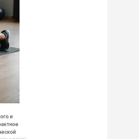
ого и
рактное
ческой