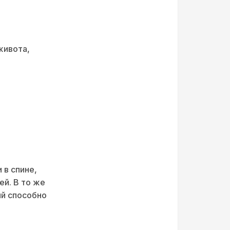
живота,
 в спине,
й. В то же
й способно