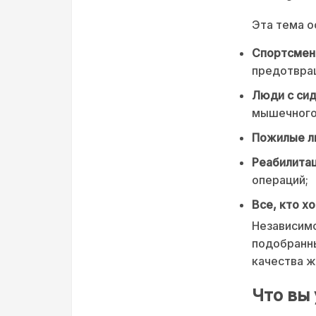
Эта тема о
Спортсмены
предотвра
Люди с сид
мышечного
Пожилые л
Реабилита
операций;
Все, кто х
Независимо
подобранн
качества ж
Что вы 