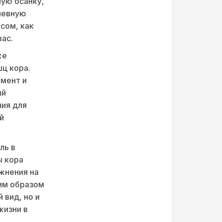
ую осанку,
невную
осом, как
ас.
же
ц кора.
амент и
ый
ния для
й
ль в
ы кора
жнения на
им образом
 вид, но и
жизни в