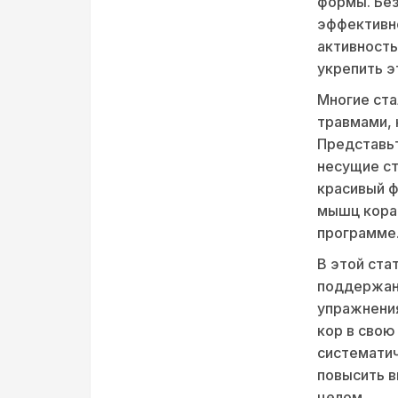
формы. Без
эффективн
активность
укрепить э
Многие ста
травмами, 
Представьт
несущие ст
красивый ф
мышц кора
программе
В этой ста
поддержан
упражнения
кор в свою
систематич
повысить в
целом.