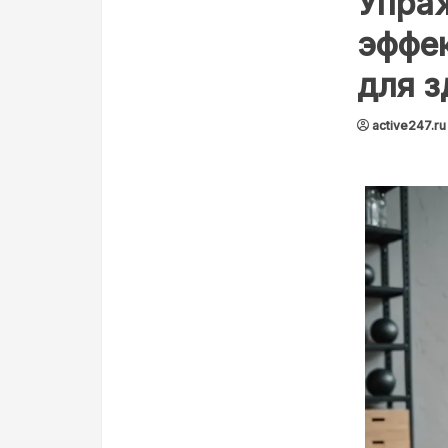
Упра
эффе
для з
active247.ru