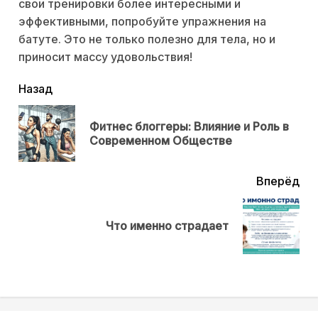
свои тренировки более интересными и
эффективными, попробуйте упражнения на
батуте. Это не только полезно для тела, но и
приносит массу удовольствия!
читать
Назад
еще
Фитнес блоггеры: Влияние и Роль в
Пр
Современном Обществе
нов
Вперёд
Next
Что именно страдает
post: